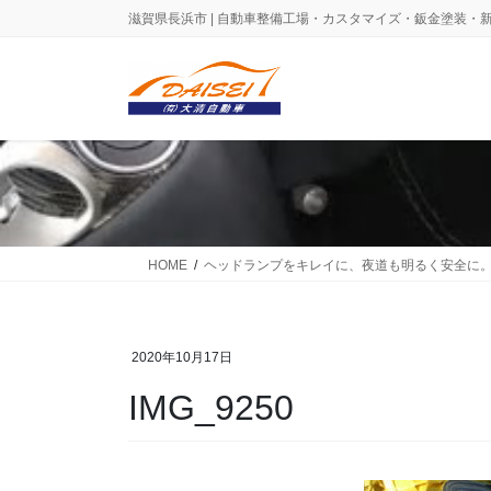
コ
ナ
滋賀県長浜市 | 自動車整備工場・カスタマイズ・鈑金塗装・
ン
ビ
テ
ゲ
ン
ー
ツ
シ
に
ョ
移
ン
動
に
移
動
HOME
ヘッドランプをキレイに、夜道も明るく安全に
2020年10月17日
IMG_9250