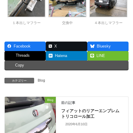
１本出しマフラー
交換中
４本出しマフラー
Facebook
X
Bluesky
Threads
Hatena
LINE
Copy
Blog
カテゴリー
Blog
前の記事
フィアットのリアーエンブレム
トリコロール加工
2020年6月10日