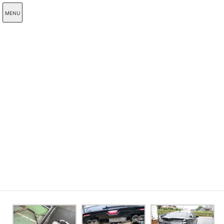
コ
ナ
MENU
ン
ビ
テ
ゲ
ン
ー
Blog
ツ
シ
に
ョ
移
ン
動
に
HOME
Blog
プリウスのマフラーカスタム
移
動
2020年6月12日
Blog
プリウスのマフラーカスタム
プリウスの１本出しマフラーから４本出しマフラーにカスタム
排気音に迫力が出ました