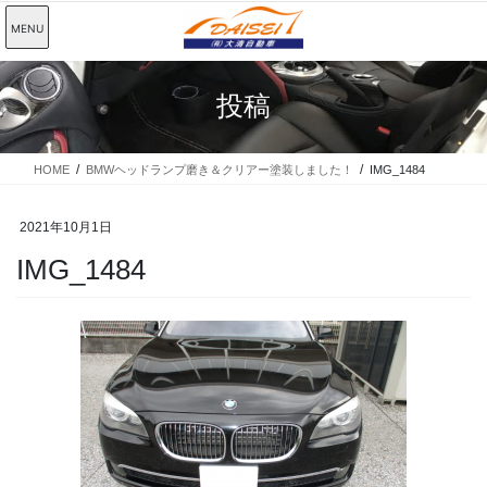
コ
ナ
MENU
ン
ビ
テ
ゲ
ン
ー
投稿
ツ
シ
に
ョ
移
ン
動
に
HOME
BMWヘッドランプ磨き＆クリアー塗装しました！
IMG_1484
移
動
2021年10月1日
IMG_1484