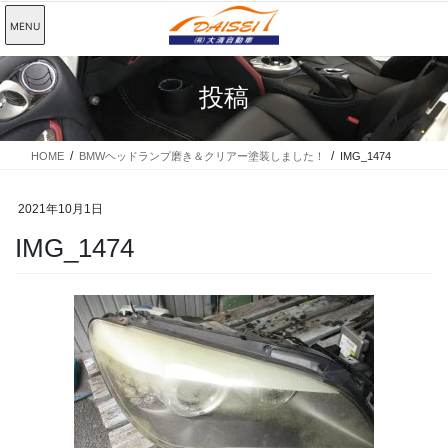
コ
ナ
MENU
ン
ビ
テ
ゲ
ン
ー
投稿
ツ
シ
に
ョ
移
ン
動
に
HOME
BMWヘッドランプ磨き＆クリアー塗装しました！
IMG_1474
移
動
2021年10月1日
IMG_1474