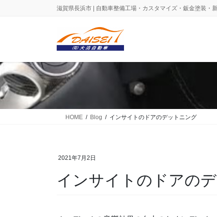
コ
ナ
滋賀県長浜市 | 自動車整備工場・カスタマイズ・鈑金塗装・
ン
ビ
テ
ゲ
ン
ー
ツ
シ
に
ョ
移
ン
動
に
移
動
HOME
Blog
インサイトのドアのデットニング
2021年7月2日
インサイトのドアのデ