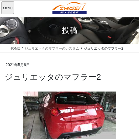
コ
ナ
MENU
ン
ビ
テ
ゲ
ン
ー
投稿
ツ
シ
に
ョ
移
ン
動
に
HOME
ジュリエッタのマフラーのカスタム
ジュリエッタのマフラー2
移
動
2021年5月8日
ジュリエッタのマフラー2